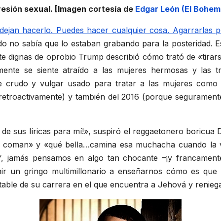
esión sexual. [Imagen cortesía de
Edgar León (El Bohem
e dejan hacerlo. Puedes hacer cualquier cosa. Agarrarlas
 no sabía que lo estaban grabando para la posteridad. E
te dignas de oprobio Trump describió cómo trató de «tirar
nte se siente atraído a las mujeres hermosas y las tra
je crudo y vulgar usado para tratar a las mujeres como 
troactivamente) y también del 2016 (porque seguramente e
de sus líricas para mí!», suspiró el reggaetonero boricua
 la coman» y «qué bella…camina esa muchacha cuando l
‘, jamás pensamos en algo tan chocante –¡y francament
ir un gringo multimillonario a enseñarnos cómo es que 
itable de su carrera en el que encuentra a Jehová y renieg