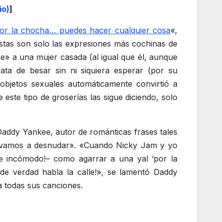
io)
]
 por la chocha… puedes hacer cualquier cosa
«,
stas son solo las expresiones más cochinas de
se» a una mujer casada (al igual que él, aunque
ta de besar sin ni siquiera esperar (por su
objetos sexuales automáticamente convirtió a
ste tipo de groserías las sigue diciendo, solo
 Daddy Yankee, autor de románticas frases tales
a vamos a desnudar». «Cuando Nicky Jam y yo
e incómodo!– como agarrar a una yal ‘por la
de verdad habla la calle!», se lamentó Daddy
a todas sus canciones.