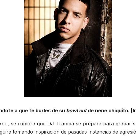
dote a que te burles de su
bowl cut
de nene chiquito. [
 Año, se rumora que DJ Trampa se prepara para grabar su p
r seguirá tomando inspiración de pasadas instancias de agre