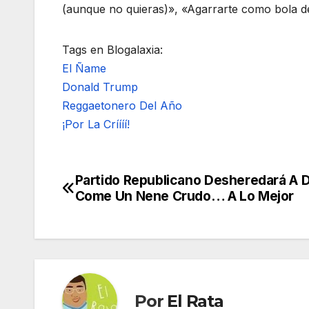
(aunque no quieras)», «Agarrarte como bola de
Tags en Blogalaxia:
El Ñame
Donald Trump
Reggaetonero Del Año
¡Por La Críííí!
Partido Republicano Desheredará A 
Navegación
Come Un Nene Crudo… A Lo Mejor
de
entradas
Por
El Rata