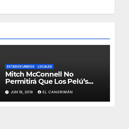
ESTADOS UNIDOS
LOCALES
Mitch McConnell No
Permitirá Que Los Pelú’s
Socialistas Comunistas Del
JUN 19, 2019
EL CANGRIMÁN
PNP Logren La Estadidad