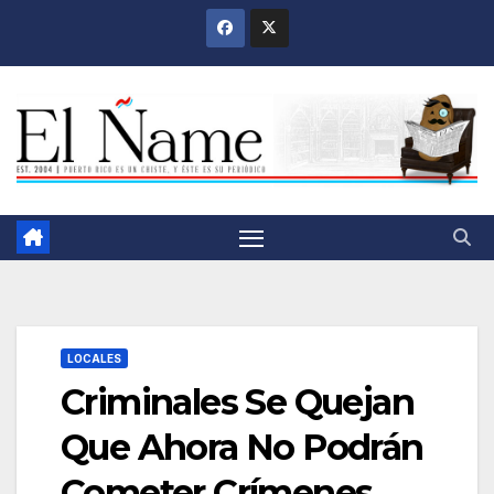
Saltar
al
contenido
LOCALES
Criminales Se Quejan
Que Ahora No Podrán
Cometer Crímenes