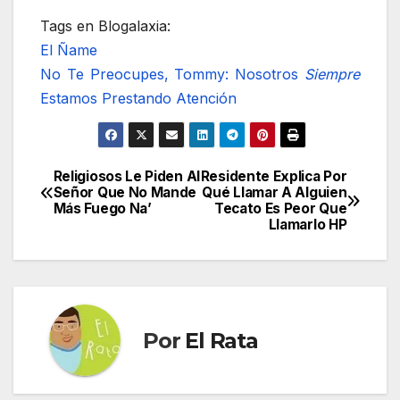
Tags en Blogalaxia:
El Ñame
No Te Preocupes, Tommy: Nosotros
Siempre
Estamos Prestando Atención
Religiosos Le Piden Al
Residente Explica Por
Navegación
Señor Que No Mande
Qué Llamar A Alguien
Más Fuego Na’
Tecato Es Peor Que
de
Llamarlo HP
entradas
Por
El Rata