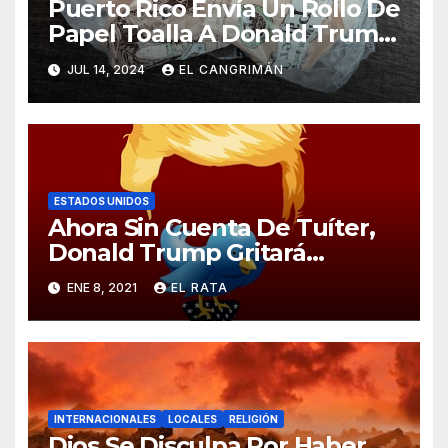
Puerto Rico Envía Un Rollo De
Papel Toalla A Donald Trump
Pa’ Que Use Las Hojas De
JUL 14, 2024
EL CANGRIMÁN
Curita
ESTADOS UNIDOS
Ahora Sin Cuenta De Tuíter,
Donald Trump Gritará
Barrabasadas Desde Una
ENE 8, 2021
EL RATA
Tumbacocos
INTERNACIONALES
LOCALES
RELIGIÓN
Dios Se Disculpa Por Haber