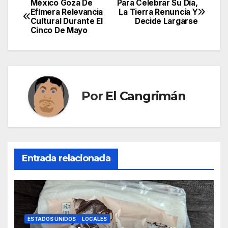
México Goza De
Para Celebrar Su Día,
Navegación
Efímera Relevancia
La Tierra Renuncia Y
Cultural Durante El
Decide Largarse
de
Cinco De Mayo
entradas
Por
El Cangrimán
Entrada relacionada
ESTADOS UNIDOS
LOCALES