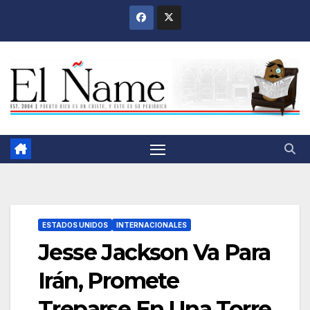
Saltar
al
contenido
ESTADOS UNIDOS
INTERNACIONALES
Jesse Jackson Va Para
Irán, Promete
Treparse En Una Torre