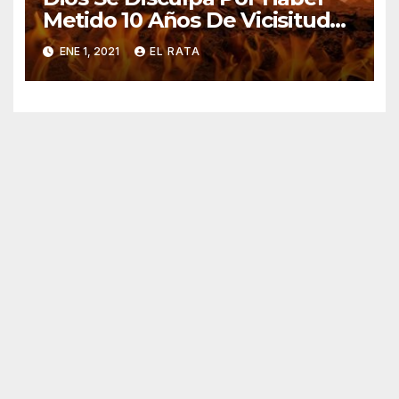
Metido 10 Años De Vicisitudes
En El 2020
ENE 1, 2021
EL RATA