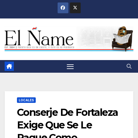
Saltar
al
contenido
LOCALES
Conserje De Fortaleza
Exige Que Se Le
Pague Como