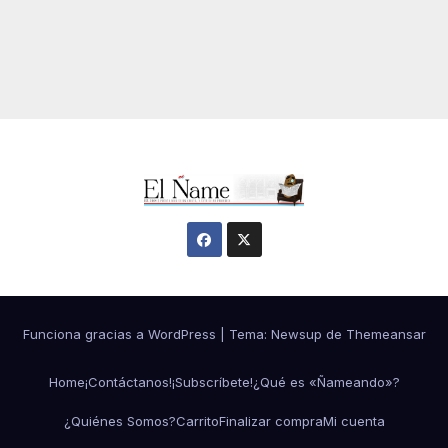
Funciona gracias a WordPress
|
Tema:
Newsup
de
Themeansar
Home
¡Contáctanos!
¡Subscríbete!
¿Qué es «Ñameando»?
¿Quiénes Somos?
Carrito
Finalizar compra
Mi cuenta