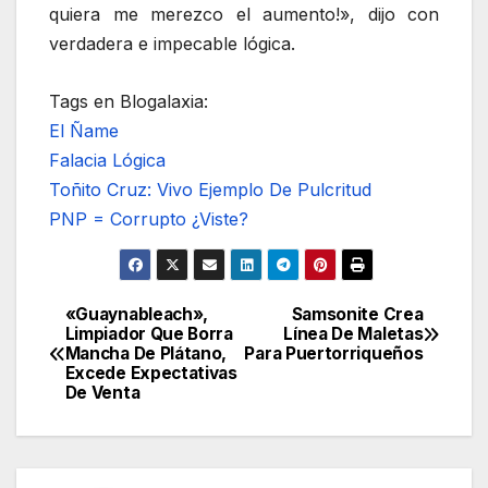
quiera me merezco el aumento!», dijo con
verdadera e impecable lógica.
Tags en Blogalaxia:
El Ñame
Falacia Lógica
Toñito Cruz: Vivo Ejemplo De Pulcritud
PNP = Corrupto ¿Viste?
«Guaynableach»,
Samsonite Crea
Navegación
Limpiador Que Borra
Línea De Maletas
Mancha De Plátano,
Para Puertorriqueños
de
Excede Expectativas
De Venta
entradas