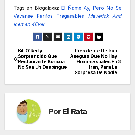
Tags en Blogalaxia:
El Ñame
Ay, Pero No Se
Váyanse
Farifos Tragasables
Maverick And
Iceman 4Ever
Bill O’Reilly
Presidente De Irán
Navegación
Sorprendido Que
Asegura Que No Hay
Restaurante Boricua
Homosexuales En
de
No Sea Un Despingue
Irán, Para La
Sorpresa De Nadie
entradas
Por
El Rata