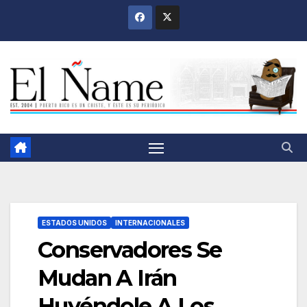
Saltar
al
contenido
ESTADOS UNIDOS
INTERNACIONALES
Conservadores Se
Mudan A Irán
Huyéndole A Los