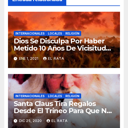
INTERNACIONALES
LOCALES
RELIGIÓN
Dios Se Disculpa Por Haber
Metido 10 Años De Vicisitudes
En El 2020
ENE 1, 2021
EL RATA
INTERNACIONALES
LOCALES
RELIGIÓN
Santa Claus Tira Regalos
Desde El Trineo Para Que No
Se Le Pegue El COVID-19
DIC 25, 2020
EL RATA