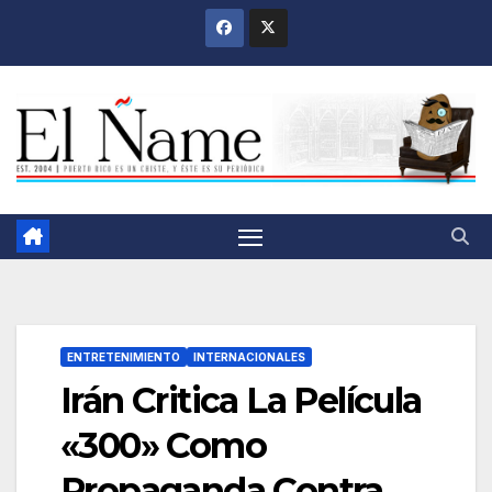
Saltar
al
contenido
ENTRETENIMIENTO
INTERNACIONALES
Irán Critica La Película
«300» Como
Propaganda Contra