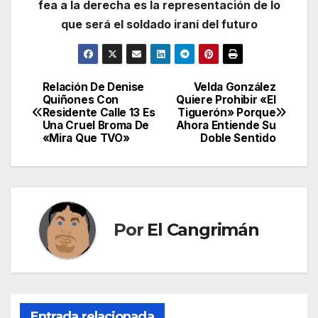
fea a la derecha es la representación de lo
que será el soldado iraní del futuro
Relación De Denise
Velda González
Navegación
Quiñones Con
Quiere Prohibir «El
Residente Calle 13 Es
Tiguerón» Porque
de
Una Cruel Broma De
Ahora Entiende Su
«Mira Que TVO»
Doble Sentido
entradas
Por
El Cangrimán
Entrada relacionada