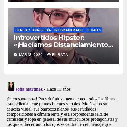
CIENCIA Y TECNOLOGÍA
INTERNACIONALES
LOCALES
Introvertidos Hipster:
«¡Hacíamos Distanciamiento
Social Antes De Que El
MAR 18, 2020
EL RATA
Coronavirus Lo Hiciera Cool!»